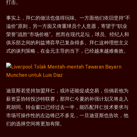
打击。
事实上，拜仁的做法也值得玩味。一方面他们依旧坚持“不
溢价”原则，另一方面又倚重球员个人意愿，寄望于“职业
荣誉”战胜“市场价格”。然而在现代足坛，球员、经纪人和
俱乐部之间的利益博弈早已复杂得多。拜仁这种理想主义
式的谈判策略，在金元主导的当下，已经越来越难奏效。
迪亚斯若坚持加盟拜仁，或许还能促成交易，但倘若他为
薪资妥协转投沙特联赛，那拜仁今夏的补强计划又将走入
死胡同。转会窗口已经过去一半，能匹配拜仁技术要求与
市场可操作性的左边锋已不多见，一旦迪亚斯也告吹，他
们的选择空间将更加有限。