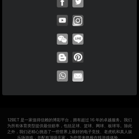
12BET 是一家值得信赖的博彩平台，拥有超过 16 年的卓越服务。我们
为所有体育类型提供最佳赔率，包括足球、篮球、网球、板球等。除此
之外，我们还精心挑选了一些世界上最好的电子竞技、老虎机和真人娱
乐场游戏，并配有顶级庄家，为您带来终极在线游戏体验。