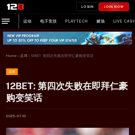
LOGIN
JOIN NOW
运动
电子竞技
PLAYTECH
赌场
LIVE CAS
Home
»
足球
»
12BET: 第四次失败在即拜仁豪购变笑话
足球
12BET: 第四次失败在即拜仁豪
购变笑话
2025-07-10