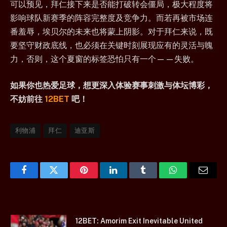
可以预见，拜仁接下来是否能打破转会僵局，极大程度将
影响球队新赛季的阵容完整度及竞争力。而若再被市场连
番羞辱，埃贝尔的未来也将蒙上阴影。对于拜仁来说，既
要坚守财政底线，也必须在关键时刻展现应有的灵活与魄
力，否则，这个夏窗的标签恐怕只有一个——失败。
如果你也热爱足球，想更深入体验赛事刺激与体坛博彩，
不妨前往
12BET
吧！
利物浦
拜仁
迪亚斯
Facebook
Twitter
Pinterest
LinkedIn
Tumblr
WhatsApp
Email
12BET: Amorim Exit Inevitable United