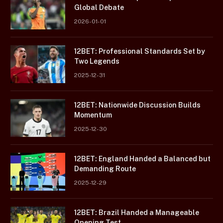
Global Debate
2026-01-01
12BET: Professional Standards Set by
Two Legends
2025-12-31
12BET: Nationwide Discussion Builds
Momentum
2025-12-30
12BET: England Handed a Balanced but
Demanding Route
2025-12-29
12BET: Brazil Handed a Manageable
Opening Test