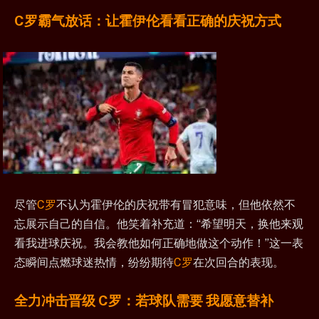
C罗霸气放话：让霍伊伦看看正确的庆祝方式
尽管
C罗
不认为霍伊伦的庆祝带有冒犯意味，但他依然不
忘展示自己的自信。他笑着补充道：“希望明天，换他来观
看我进球庆祝。我会教他如何正确地做这个动作！”这一表
态瞬间点燃球迷热情，纷纷期待
C罗
在次回合的表现。
全力冲击晋级 C罗：若球队需要 我愿意替补